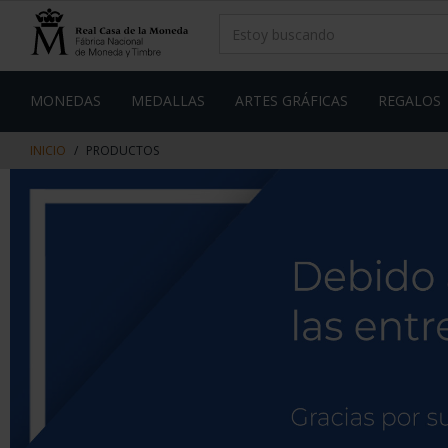
saltar
Saltar
al
al
contenido
men
de
navegacin
MONEDAS
MEDALLAS
ARTES GRÁFICAS
REGALOS
INICIO
PRODUCTOS