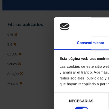
ORDENAR POR:
Filtros aplicados
925
Consentimiento
5 €
5 Productos en
CC.AA.
Esta página web usa cookie
Series
Las cookies de este sitio we
y analizar el tráfico. Ademá
Aragón
redes sociales, publicidad y
Madrid
que hayan recopilado a parti
Selección
NECESARIAS
de
consentimiento