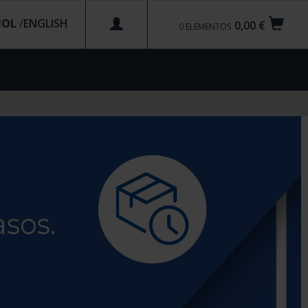
ÑOL
/
0,00 €
0
ELEMENTOS