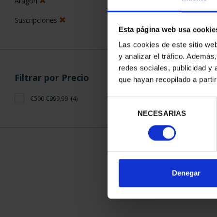
Aragón
Suscripciones
Esta página web usa cookie
Las cookies de este sitio we
y analizar el tráfico. Ademá
redes sociales, publicidad y
SUSCRIPCIÓN 
Filtrar por Precio
que hayan recopilado a parti
PROVI
949,
€500-€999,99
(4)
Selección
Sólo para usuar
NECESARIAS
de
consentimiento
ORDENAR POR:
Denegar