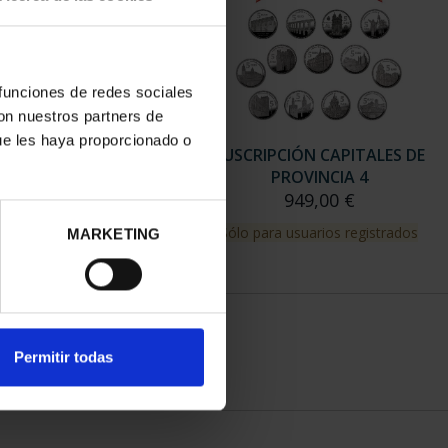
 funciones de redes sociales
con nuestros partners de
ue les haya proporcionado o
RIPCIÓN CAPITALES DE
SUSCRIPCIÓN CAPITALES DE
PROVINCIA 3
PROVINCIA 4
949,00 €
949,00 €
para usuarios registrados
Sólo para usuarios registrados
MARKETING
Permitir todas