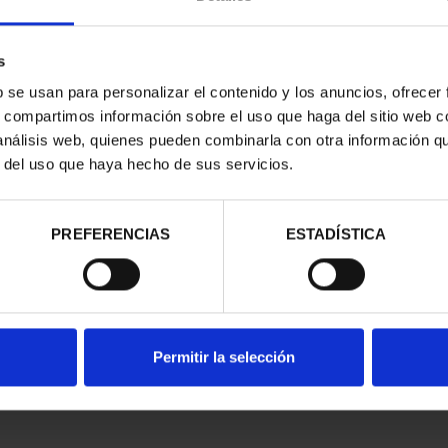
s
b se usan para personalizar el contenido y los anuncios, ofrecer
s, compartimos información sobre el uso que haga del sitio web 
 análisis web, quienes pueden combinarla con otra información q
CAPITALES DE
SUSCRIPCIÓN CAPITALES DE
SUSC
r del uso que haya hecho de sus servicios.
NCIA 1
PROVINCIA 2
00 €
949,00 €
ios registrados
Sólo para usuarios registrados
Sólo 
PREFERENCIAS
ESTADÍSTICA
Permitir la selección