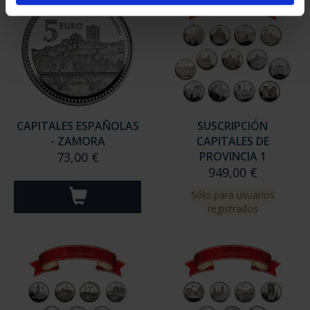
CAPITALES ESPAÑOLAS
SUSCRIPCIÓN
- ZAMORA
CAPITALES DE
73,00 €
PROVINCIA 1
949,00 €
Sólo para usuarios
registrados