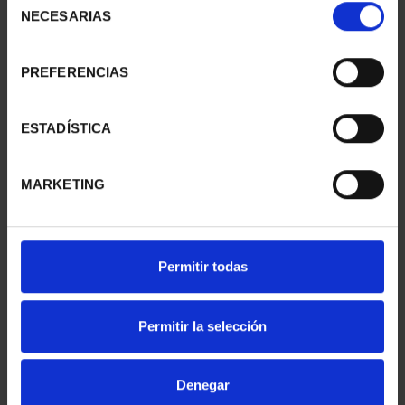
NECESARIAS
de
consentimiento
PREFERENCIAS
ESTADÍSTICA
MARKETING
CAPITALES ESPAÑOLAS
CAPITALES ESPAÑOLAS
- SORIA
- VALLADOLID
Permitir todas
73,00 €
73,00 €
Permitir la selección
Denegar