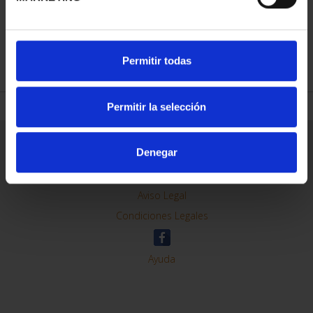
REFINAR
Permitir todas
Permitir la selección
Información General
Denegar
Contacto
Preguntas Frequentes (FAQs)
Aviso Legal
Condiciones Legales
Ayuda