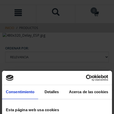
saltar
Saltar
0
al
al
contenido
men
de
navegacin
INICIO
PRODUCTOS
ORDENAR POR:
REFINAR
Consentimiento
Detalles
Acerca de las cookies
1 Productos encontrados
Esta página web usa cookies