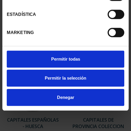
SUSCRIPCIÓN
SUSCRIPCIÓN
ESTADÍSTICA
CAPITALES DE
CAPITALES DE
PROVINCIA 3
PROVINCIA 4
949,00 €
949,00 €
MARKETING
Sólo para usuarios
Sólo para usuarios
registrados
registrados
Permitir todas
Permitir la selección
Denegar
CAPITALES ESPAÑOLAS
CAPITALES DE
- HUESCA
PROVINCIA COLECCION