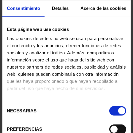
Consentimiento
Detalles
Acerca de las cookies
Esta página web usa cookies
SUSCRIPCIÓN
SUSCRIPCIÓN
Las cookies de este sitio web se usan para personalizar
CAPITALES DE
CAPITALES DE
el contenido y los anuncios, ofrecer funciones de redes
PROVINCIA 1
PROVINCIA 2
sociales y analizar el tráfico. Además, compartimos
949,00 €
949,00 €
información sobre el uso que haga del sitio web con
Sólo para usuarios
Sólo para usuarios
nuestros partners de redes sociales, publicidad y análisis
registrados
registrados
web, quienes pueden combinarla con otra información
que les haya proporcionado o que hayan recopilado a
partir del uso que haya hecho de sus servicios.
Selección
NECESARIAS
de
consentimiento
PREFERENCIAS