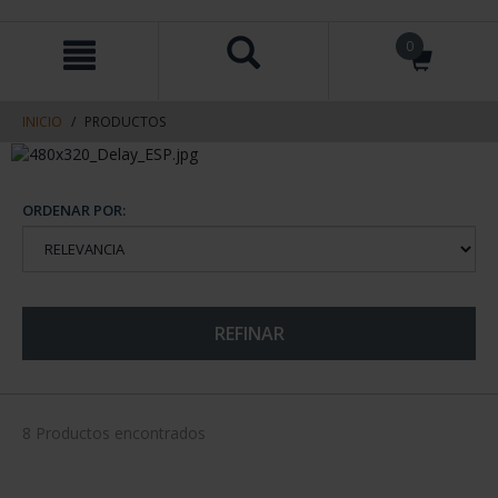
saltar
Saltar
0
al
al
contenido
men
de
navegacin
INICIO
PRODUCTOS
ORDENAR POR:
REFINAR
8 Productos encontrados