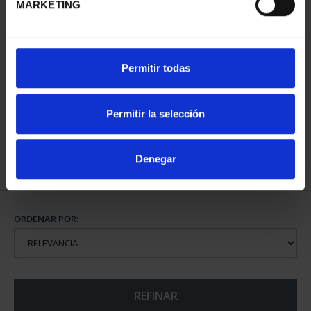
MARKETING
PATRIMONIO
PATRIMONIO
Permitir todas
NACIONAL I - EL
NACIONAL II - PALACIO
ESCORIAL
REAL DE...
73,00 €
73,00 €
Permitir la selección
Denegar
ORDENAR POR:
REFINAR