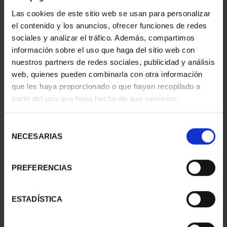
Las cookies de este sitio web se usan para personalizar
el contenido y los anuncios, ofrecer funciones de redes
ORDENAR POR:
sociales y analizar el tráfico. Además, compartimos
información sobre el uso que haga del sitio web con
nuestros partners de redes sociales, publicidad y análisis
web, quienes pueden combinarla con otra información
que les haya proporcionado o que hayan recopilado a
REFINAR
partir del uso que haya hecho de sus servicios.
Selección
2 Productos encontrados
NECESARIAS
de
consentimiento
PREFERENCIAS
ESTADÍSTICA