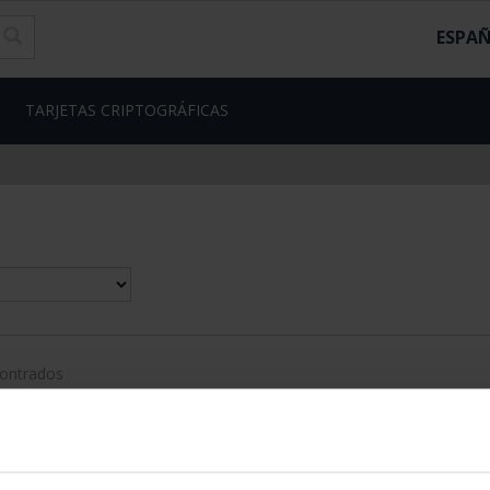
ESPA
TARJETAS CRIPTOGRÁFICAS
contrados