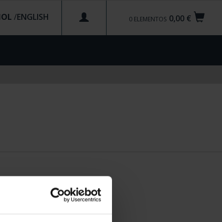
ÑOL
/
0,00 €
0
ELEMENTOS