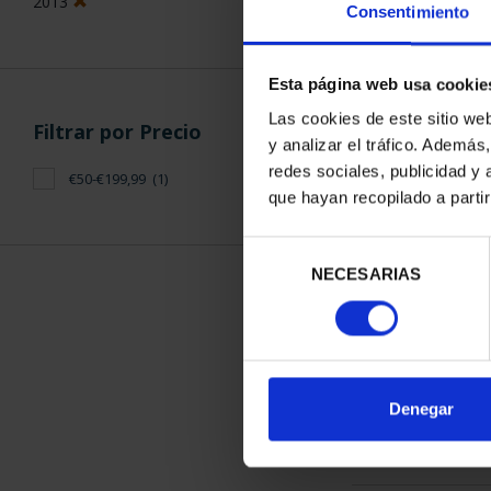
2013
Consentimiento
Esta página web usa cookie
Las cookies de este sitio we
Filtrar por Precio
y analizar el tráfico. Ademá
PATRIMONIO 
redes sociales, publicidad y
€50-€199,99
(1)
EL ES
que hayan recopilado a parti
73,
Selección
NECESARIAS
de
consentimiento
ORDENAR POR:
Denegar