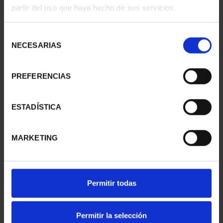
partir del uso que haya hecho de sus servicios.
Selección
NECESARIAS
de
consentimiento
PREFERENCIAS
CAPITALES ESPAÑOLAS
CAPITALES ESPAÑOLAS
- PONTEVEDRA
- HUELVA
ESTADÍSTICA
73,00 €
73,00 €
MARKETING
Permitir todas
Permitir la selección