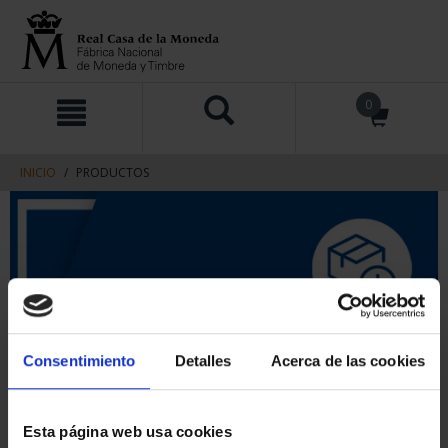
saltar
Saltar
0
al
al
contenido
men
de
navegacin
INICIO
PRODUCTOS
Consentimiento
Detalles
Acerca de las cookies
Esta página web usa cookies