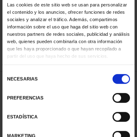
Las cookies de este sitio web se usan para personalizar
el contenido y los anuncios, ofrecer funciones de redes
sociales y analizar el tráfico. Además, compartimos
ORDENAR POR:
información sobre el uso que haga del sitio web con
nuestros partners de redes sociales, publicidad y análisis
web, quienes pueden combinarla con otra información
que les haya proporcionado o que hayan recopilado a
REFINAR
partir del uso que haya hecho de sus servicios.
Selección
NECESARIAS
de
2 Productos encontrados
consentimiento
PREFERENCIAS
ESTADÍSTICA
MARKETING