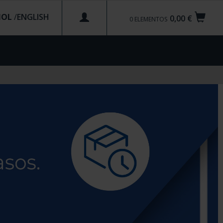
ÑOL
/
0,00 €
0
ELEMENTOS