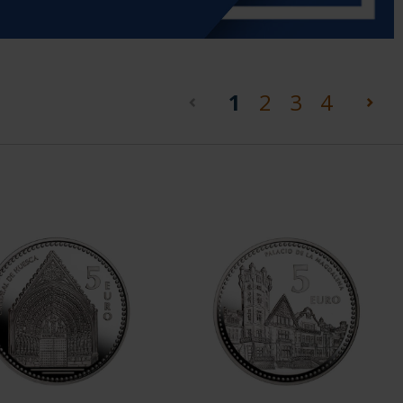
(current)
1
2
3
4