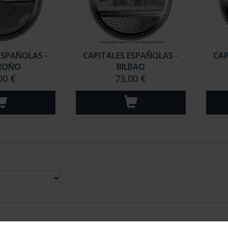
ESPAÑOLAS -
CAPITALES ESPAÑOLAS -
CAP
ROÑO
BILBAO
00 €
73,00 €