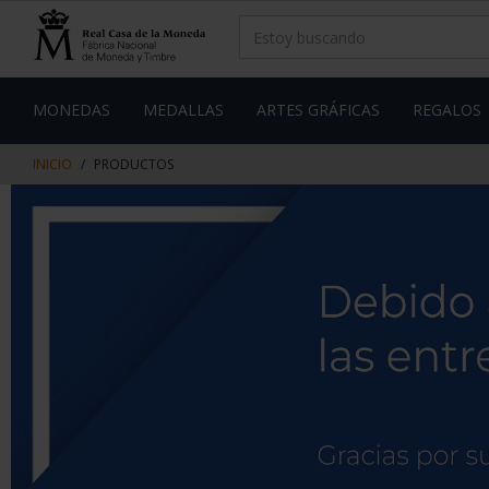
saltar
Saltar
al
al
contenido
men
de
navegacin
MONEDAS
MEDALLAS
ARTES GRÁFICAS
REGALOS
INICIO
PRODUCTOS