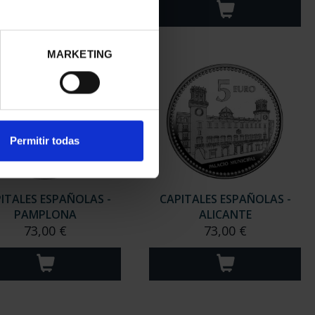
MARKETING
Permitir todas
ITALES ESPAÑOLAS -
CAPITALES ESPAÑOLAS -
PAMPLONA
ALICANTE
73,00 €
73,00 €