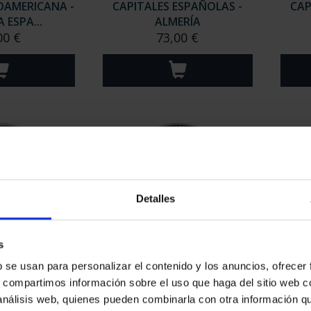
EROAMERICANA -
CAPITALES ESPAÑOLAS -
CAP
ESPA...
ALMERÍA
00 €
73,00 €
Detalles
s
ESPAÑOLAS -
CAPITALES ESPAÑOLAS -
CAP
b se usan para personalizar el contenido y los anuncios, ofrecer
ILA
LAS PALMAS
s, compartimos información sobre el uso que haga del sitio web 
00 €
73,00 €
 análisis web, quienes pueden combinarla con otra información q