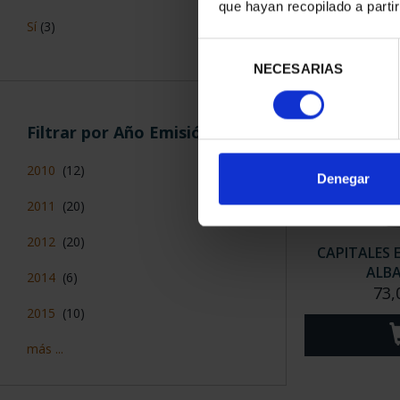
que hayan recopilado a parti
Sí
(3)
Selección
NECESARIAS
de
consentimiento
Filtrar por Año Emisión
2010
(12)
Denegar
2011
(20)
2012
(20)
CAPITALES 
ALB
2014
(6)
73,
2015
(10)
más ...