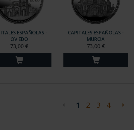
ITALES ESPAÑOLAS -
CAPITALES ESPAÑOLAS -
OVIEDO
MURCIA
73,00 €
73,00 €
(current)
1
2
3
4