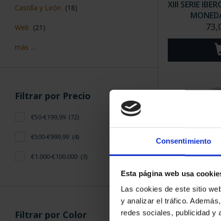
XIII SERIE IB
Castilla y León
(18)
MONEDA 
73,
Web
(21)
más ...
Filtrar por Precio
€50-€199,99
(72)
€500-€999,99
(4)
Consentimiento
€1.000-€100.000
(3)
Esta página web usa cookie
CAPITALES 
Las cookies de este sitio we
ÁV
y analizar el tráfico. Ademá
73,
redes sociales, publicidad y
Filtrar por Color