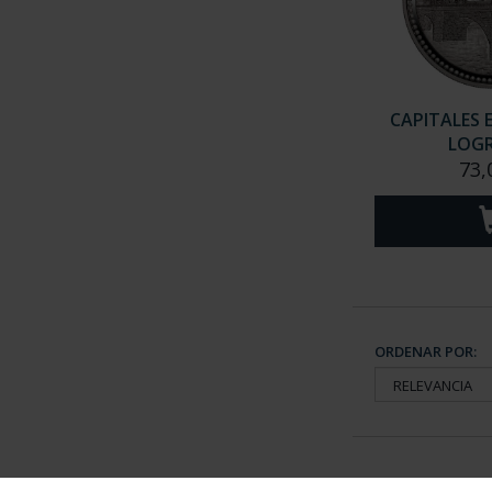
CAPITALES 
LOG
73,
ORDENAR POR: