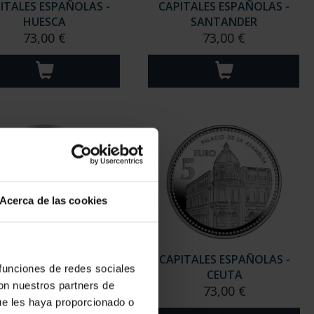
ITALES ESPAÑOLAS -
CAPITALES ESPAÑOLAS -
HUESCA
SANTANDER
73,00 €
73,00 €
Acerca de las cookies
ITALES ESPAÑOLAS -
CAPITALES ESPAÑOLAS -
 funciones de redes sociales
BARCELONA
CEUTA
con nuestros partners de
73,00 €
73,00 €
ue les haya proporcionado o