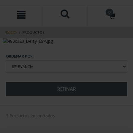
saltar
Saltar
0
al
al
contenido
men
de
navegacin
INICIO
PRODUCTOS
ORDENAR POR:
REFINAR
3 Productos encontrados