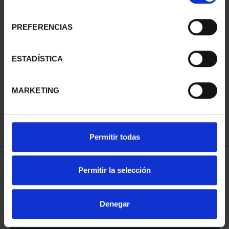
consentimiento
PREFERENCIAS
ESTADÍSTICA
CAMPEONAS MUNDIAL
FIFA (2023) 8 REALES
MARKETING
145,00 €
Permitir todas
Permitir la selección
ORDENAR POR:
Denegar