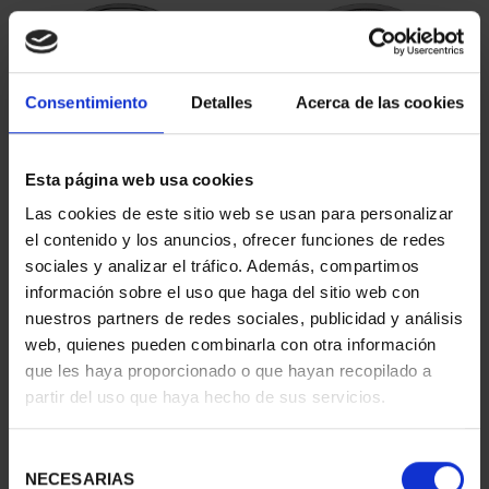
Consentimiento
Detalles
Acerca de las cookies
Esta página web usa cookies
Las cookies de este sitio web se usan para personalizar
MARÍA DE MAEZTU
250 ANIVERSARIO DE
el contenido y los anuncios, ofrecer funciones de redes
(2023) 8 REALES
JORGE JUAN (2023) 8 R...
sociales y analizar el tráfico. Además, compartimos
140,00 €
140,00 €
información sobre el uso que haga del sitio web con
nuestros partners de redes sociales, publicidad y análisis
web, quienes pueden combinarla con otra información
que les haya proporcionado o que hayan recopilado a
partir del uso que haya hecho de sus servicios.
Selección
NECESARIAS
de