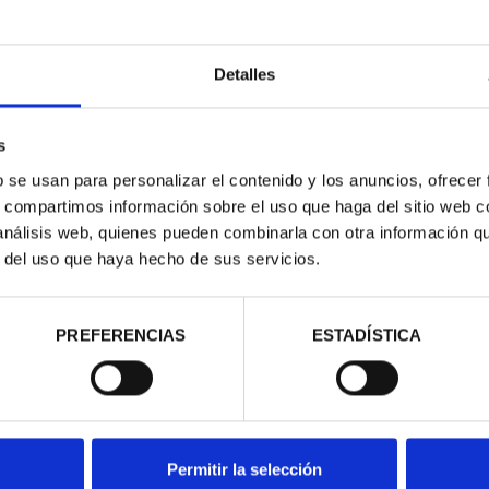
Detalles
s
ER (2025) 8
JOYAS MUSEO II - 1772
JO
b se usan para personalizar el contenido y los anuncios, ofrecer
LES
MÉXICO - 8 REALES
s, compartimos información sobre el uso que haga del sitio web 
00 €
140,00 €
 análisis web, quienes pueden combinarla con otra información q
r del uso que haya hecho de sus servicios.
PREFERENCIAS
ESTADÍSTICA
Permitir la selección