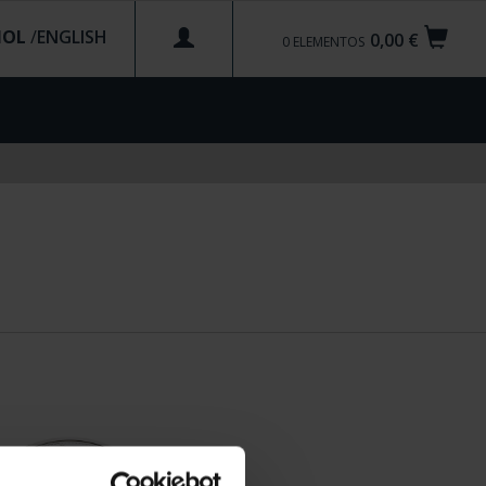
ÑOL
/
0,00 €
0
ELEMENTOS