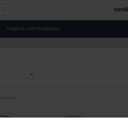
ESPA
TARJETAS CRIPTOGRÁFICAS
contrados