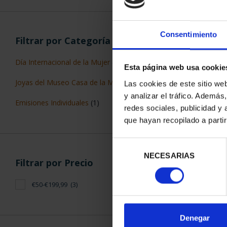
Consentimiento
Filtrar por Categoría
Día Internacional de la Mujer
(1)
Esta página web usa cookie
MARIA MOLIN
Joyas del Museo Casa de la Moneda
(2)
Las cookies de este sitio we
REA
y analizar el tráfico. Ademá
140,
Emisiones Individuales
(1)
redes sociales, publicidad y
que hayan recopilado a parti
Selección
NECESARIAS
de
Filtrar por Precio
consentimiento
€50-€199,99
(3)
ORDENAR POR:
Denegar