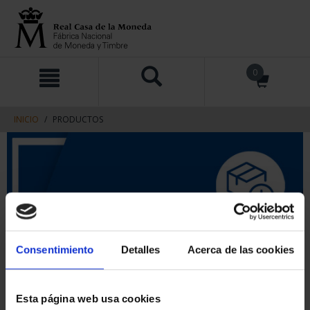
saltar
Saltar
0
al
al
contenido
men
de
navegacin
INICIO
PRODUCTOS
Consentimiento
Detalles
Acerca de las cookies
Esta página web usa cookies