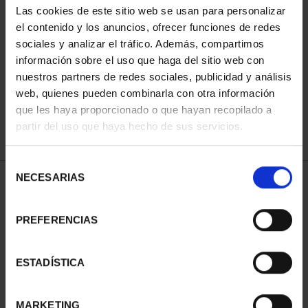
Las cookies de este sitio web se usan para personalizar
el contenido y los anuncios, ofrecer funciones de redes
sociales y analizar el tráfico. Además, compartimos
ORDENAR POR:
información sobre el uso que haga del sitio web con
nuestros partners de redes sociales, publicidad y análisis
web, quienes pueden combinarla con otra información
que les haya proporcionado o que hayan recopilado a
REFINAR
partir del uso que haya hecho de sus servicios.
Selección
NECESARIAS
de
1 Productos encontrados
consentimiento
PREFERENCIAS
ESTADÍSTICA
MARKETING