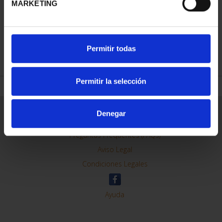
MARKETING
REFINAR
Permitir todas
Permitir la selección
Información General
Denegar
Contacto
Preguntas Frequentes (FAQs)
Aviso Legal
Condiciones Legales
Ayuda