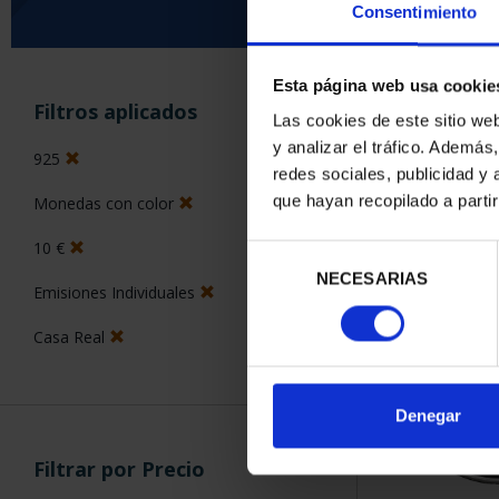
Consentimiento
Esta página web usa cookie
ORDENAR POR:
Filtros aplicados
Las cookies de este sitio we
y analizar el tráfico. Ademá
925
redes sociales, publicidad y
que hayan recopilado a parti
Monedas con color
1 Productos en
10 €
Selección
NECESARIAS
de
Emisiones Individuales
consentimiento
Casa Real
Denegar
Filtrar por Precio