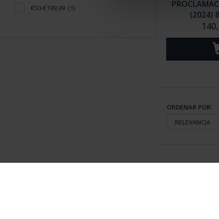
PROCLAMACIÓ
€50-€199,99
(1)
(2024) 
140,
ORDENAR POR:
Información General
Contacto
|
Preguntas Frequentes (FAQs)
|
Aviso Legal
|
Condicio