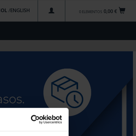
ÑOL
/
0,00 €
0
ELEMENTOS