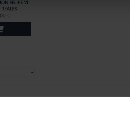
N FELIPE VI
8 REALES
00 €
nes Legales
|
|
Ayuda
|