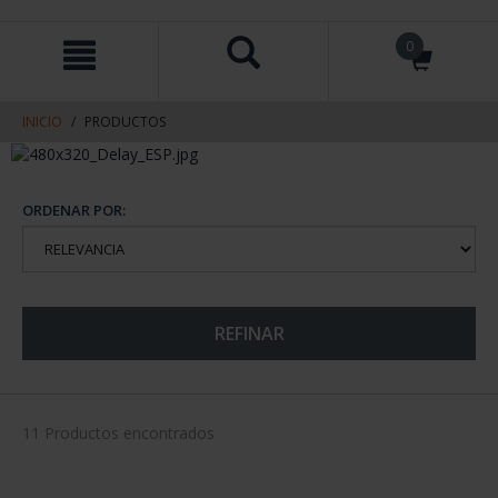
saltar
Saltar
0
al
al
contenido
men
de
navegacin
INICIO
PRODUCTOS
ORDENAR POR:
REFINAR
11 Productos encontrados