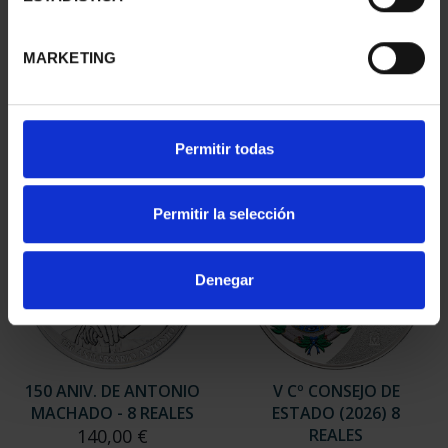
EQUIPO OLIMPICO
MARIA MOLINER (2025)
ESPAÑOL 2026 - 8
8 REALES
REALES
140,00 €
MARKETING
140,00 €
Permitir todas
Permitir la selección
Denegar
150 ANIV. DE ANTONIO
V Cº CONSEJO DE
MACHADO - 8 REALES
ESTADO (2026) 8
140,00 €
REALES