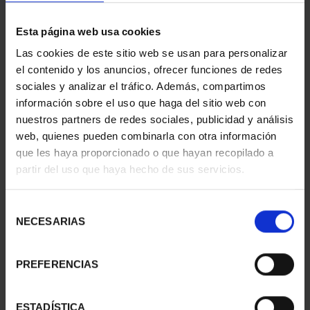
Esta página web usa cookies
EQUIPO OLIMPICO
PROCLAMACIÓN FELIPE
Las cookies de este sitio web se usan para personalizar
ESPAÑOL 2024 - 8
VI (2024) 8 REALES
el contenido y los anuncios, ofrecer funciones de redes
REALES
140,00 €
sociales y analizar el tráfico. Además, compartimos
140,00 €
información sobre el uso que haga del sitio web con
nuestros partners de redes sociales, publicidad y análisis
web, quienes pueden combinarla con otra información
que les haya proporcionado o que hayan recopilado a
partir del uso que haya hecho de sus servicios.
Selección
NECESARIAS
de
consentimiento
PREFERENCIAS
ESTADÍSTICA