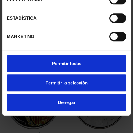
ESTADÍSTICA
EQUIPO OLIMPICO
425 ANIV VELÁZQUEZ
ESPAÑOL 2024 - 8
(2024) CINCUENTÍN
REALES
610,00 €
MARKETING
140,00 €
Permitir todas
Permitir la selección
Denegar