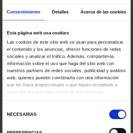
Consentimiento
Detalles
Acerca de las cookies
Esta página web usa cookies
MARGARITA SALAS
BICENTENARIO DEL
Las cookies de este sitio web se usan para personalizar
(2024) 8 REALES
TESORO (2024) 8
el contenido y los anuncios, ofrecer funciones de redes
140,00 €
REALES
sociales y analizar el tráfico. Además, compartimos
140,00 €
información sobre el uso que haga del sitio web con
nuestros partners de redes sociales, publicidad y análisis
web, quienes pueden combinarla con otra información
que les haya proporcionado o que hayan recopilado a
partir del uso que haya hecho de sus servicios.
Selección
NECESARIAS
de
consentimiento
PREFERENCIAS