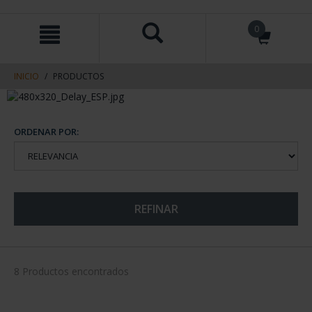
saltar
Saltar
0
al
al
contenido
men
de
navegacin
INICIO
PRODUCTOS
ORDENAR POR:
REFINAR
8 Productos encontrados