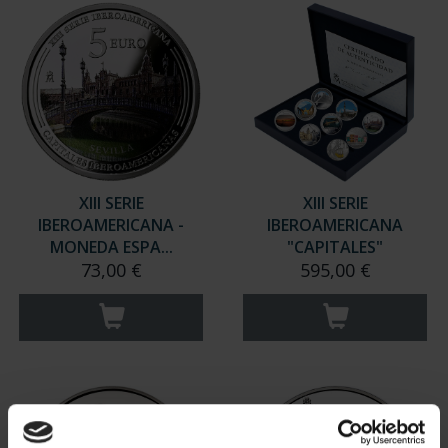
XIII SERIE
XIII SERIE
IBEROAMERICANA -
IBEROAMERICANA
MONEDA ESPA...
"CAPITALES"
73,00 €
595,00 €