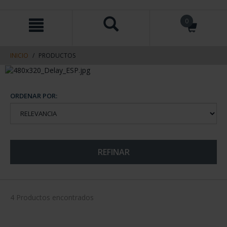
saltar
Saltar
0
al
al
contenido
men
de
navegacin
INICIO
PRODUCTOS
ORDENAR POR:
REFINAR
4 Productos encontrados