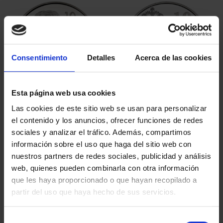
Consentimiento
Detalles
Acerca de las cookies
Esta página web usa cookies
MARGARITA SALAS
BICENTENARIO DEL
Las cookies de este sitio web se usan para personalizar
(2024) 8 REALES
TESORO (2024) 8
el contenido y los anuncios, ofrecer funciones de redes
140,00 €
REALES
sociales y analizar el tráfico. Además, compartimos
140,00 €
información sobre el uso que haga del sitio web con
nuestros partners de redes sociales, publicidad y análisis
web, quienes pueden combinarla con otra información
que les haya proporcionado o que hayan recopilado a
partir del uso que haya hecho de sus servicios.
Selección