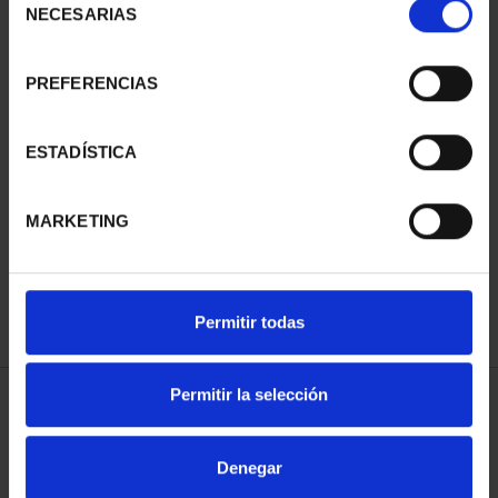
NECESARIAS
de
consentimiento
PREFERENCIAS
EQUIPO OLIMPICO
PROCLAMACIÓN FELIPE
ESTADÍSTICA
ESPAÑOL 2024 - 8
VI (2024) 8 REALES
REALES
140,00 €
MARKETING
140,00 €
Permitir todas
Permitir la selección
ORDENAR POR:
Denegar