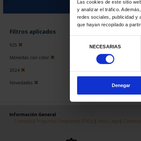
Las cookies de este sitio we
y analizar el tráfico. Ademá
0 Productos encon
redes sociales, publicidad y
que hayan recopilado a parti
Filtros aplicados
Selección
925
NECESARIAS
de
consentimiento
Monedas con color
2024
Novedades
Denegar
Información General
Contacto
|
Preguntas Frequentes (FAQs)
|
Aviso Legal
|
Condicio