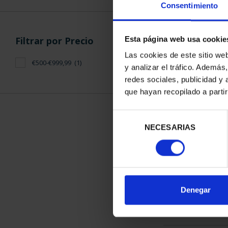
Consentimiento
Filtrar por Precio
Esta página web usa cookie
Las cookies de este sitio we
€500-€999,99
(1)
y analizar el tráfico. Ademá
CENTENARIO
redes sociales, publicidad y
(2023) C
que hayan recopilado a parti
610,
Selección
NECESARIAS
de
consentimiento
ORDENAR POR:
Denegar