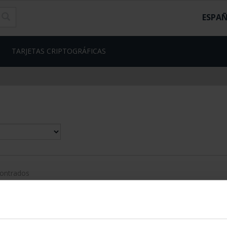
ESPA
TARJETAS CRIPTOGRÁFICAS
contrados