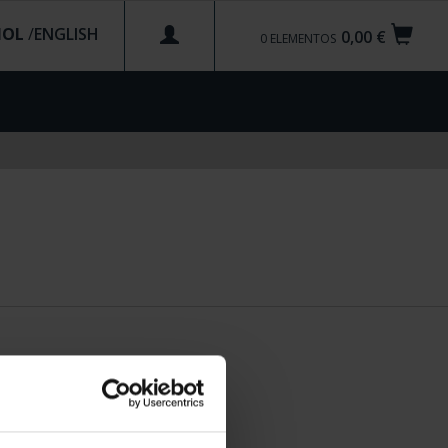
ÑOL
/
0,00 €
0
ELEMENTOS