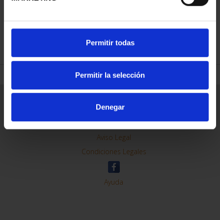
REFINAR
Permitir todas
Permitir la selección
Información General
Denegar
Contacto
Preguntas Frequentes (FAQs)
Aviso Legal
Condiciones Legales
Ayuda