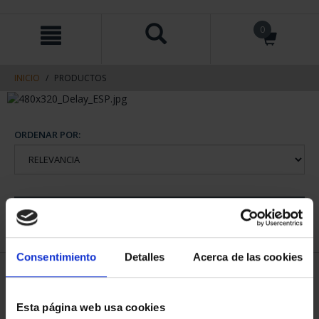
saltar
Saltar
0
al
al
contenido
men
de
navegacin
INICIO
PRODUCTOS
ORDENAR POR:
REFINAR
Consentimiento
Detalles
Acerca de las cookies
1 Productos encontrados
Esta página web usa cookies