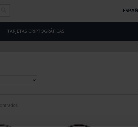
ESPA
TARJETAS CRIPTOGRÁFICAS
contrados