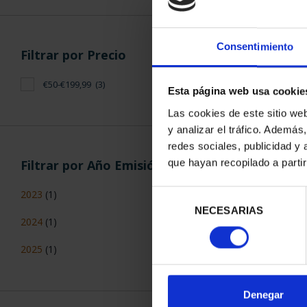
Consentimiento
Filtrar por Precio
€50-€199,99
(3)
Esta página web usa cookie
MARÍA DE MAE
Las cookies de este sitio we
REA
y analizar el tráfico. Ademá
140,
redes sociales, publicidad y
Filtrar por Año Emisión
que hayan recopilado a parti
2023
(1)
Selección
NECESARIAS
de
2024
(1)
consentimiento
2025
(1)
ORDENAR POR:
Denegar