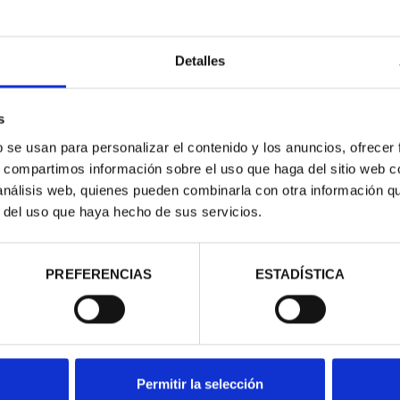
Detalles
s
ZTU (2023) 8
MARGARITA SALAS (2024) 8
MAR
b se usan para personalizar el contenido y los anuncios, ofrecer
LES
REALES
s, compartimos información sobre el uso que haga del sitio web 
00 €
140,00 €
 análisis web, quienes pueden combinarla con otra información q
r del uso que haya hecho de sus servicios.
PREFERENCIAS
ESTADÍSTICA
Permitir la selección