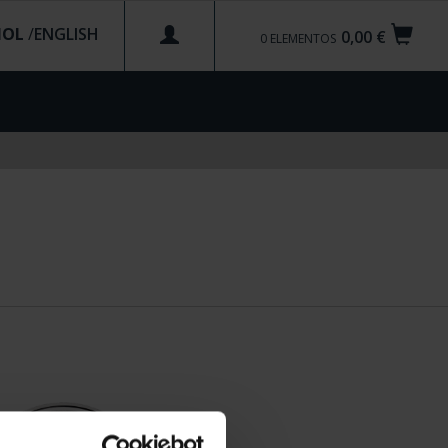
ÑOL
/
0,00 €
0
ELEMENTOS