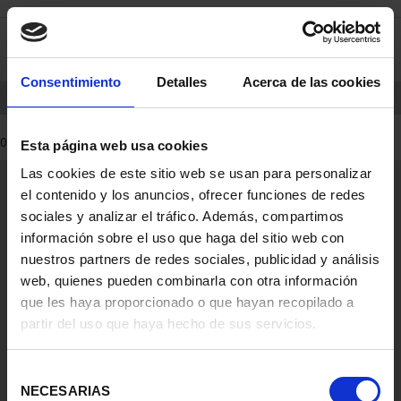
saltar
Saltar
0
al
al
contenido
men
de
Consentimiento
Detalles
Acerca de las cookies
navegacin
INICIO
PRODUCTOS
0 Productos encontrados
Esta página web usa cookies
Las cookies de este sitio web se usan para personalizar
Información General
el contenido y los anuncios, ofrecer funciones de redes
Contacto
sociales y analizar el tráfico. Además, compartimos
Preguntas Frequentes (FAQs)
información sobre el uso que haga del sitio web con
Aviso Legal
nuestros partners de redes sociales, publicidad y análisis
web, quienes pueden combinarla con otra información
Condiciones Legales
que les haya proporcionado o que hayan recopilado a
partir del uso que haya hecho de sus servicios.
Ayuda
Selección
NECESARIAS
de