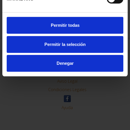
REFINAR
Permitir todas
Permitir la selección
Información General
Denegar
Contacto
Preguntas Frequentes (FAQs)
Aviso Legal
Condiciones Legales
Ayuda