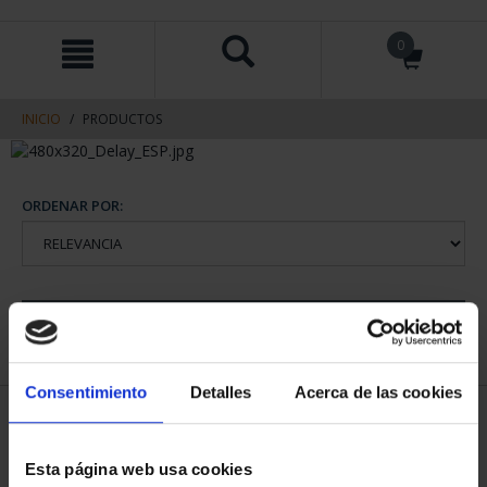
saltar
Saltar
0
al
al
contenido
men
de
navegacin
INICIO
PRODUCTOS
ORDENAR POR:
REFINAR
Consentimiento
Detalles
Acerca de las cookies
1 Productos encontrados
Esta página web usa cookies