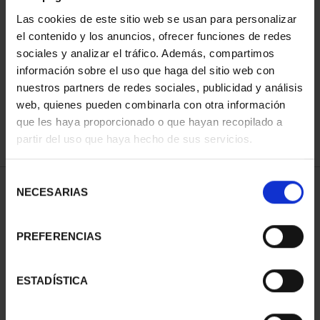
Las cookies de este sitio web se usan para personalizar
el contenido y los anuncios, ofrecer funciones de redes
ORDENAR POR:
sociales y analizar el tráfico. Además, compartimos
información sobre el uso que haga del sitio web con
nuestros partners de redes sociales, publicidad y análisis
web, quienes pueden combinarla con otra información
que les haya proporcionado o que hayan recopilado a
REFINAR
partir del uso que haya hecho de sus servicios.
Selección
1 Productos encontrados
NECESARIAS
de
consentimiento
PREFERENCIAS
ESTADÍSTICA