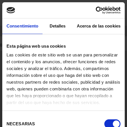
saltar
Saltar
0
al
al
contenido
men
de
Consentimiento
Detalles
Acerca de las cookies
navegacin
INICIO
PRODUCTOS
0 Productos encontrados
Esta página web usa cookies
Las cookies de este sitio web se usan para personalizar
Información General
el contenido y los anuncios, ofrecer funciones de redes
Contacto
sociales y analizar el tráfico. Además, compartimos
Preguntas Frequentes (FAQs)
información sobre el uso que haga del sitio web con
Aviso Legal
nuestros partners de redes sociales, publicidad y análisis
web, quienes pueden combinarla con otra información
Condiciones Legales
que les haya proporcionado o que hayan recopilado a
partir del uso que haya hecho de sus servicios.
Ayuda
Selección
NECESARIAS
de