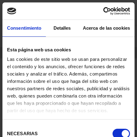
saltar
Saltar
Consentimiento
Detalles
Acerca de las cookies
0
al
al
contenido
men
de
Esta página web usa cookies
navegacin
INICIO
PRODUCTOS
Las cookies de este sitio web se usan para personalizar
el contenido y los anuncios, ofrecer funciones de redes
sociales y analizar el tráfico. Además, compartimos
información sobre el uso que haga del sitio web con
nuestros partners de redes sociales, publicidad y análisis
web, quienes pueden combinarla con otra información
que les haya proporcionado o que hayan recopilado a
partir del uso que haya hecho de sus servicios.
Selección
NECESARIAS
de