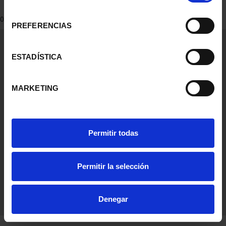
consentimiento
0 Productos encontrados
PREFERENCIAS
Información General
Contacto
ESTADÍSTICA
Preguntas Frequentes (FAQs)
Aviso Legal
MARKETING
Condiciones Legales
Ayuda
Permitir todas
Permitir la selección
Denegar