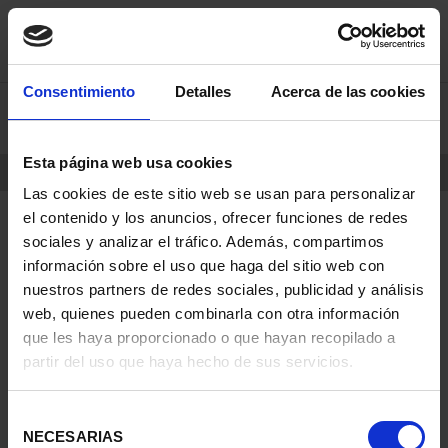
saltar
Saltar
Consentimiento
Detalles
Acerca de las cookies
0
al
al
contenido
men
de
Esta página web usa cookies
navegacin
INICIO
PRODUCTOS
Las cookies de este sitio web se usan para personalizar
el contenido y los anuncios, ofrecer funciones de redes
sociales y analizar el tráfico. Además, compartimos
información sobre el uso que haga del sitio web con
nuestros partners de redes sociales, publicidad y análisis
web, quienes pueden combinarla con otra información
que les haya proporcionado o que hayan recopilado a
partir del uso que haya hecho de sus servicios.
Selección
NECESARIAS
de