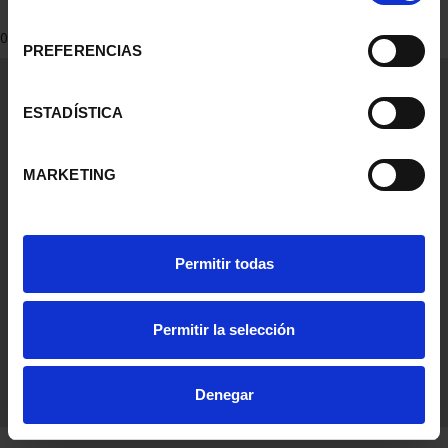
consentimiento
0 Productos encontrados
PREFERENCIAS
Información General
Contacto
ESTADÍSTICA
Preguntas Frequentes (FAQs)
Aviso Legal
MARKETING
Condiciones Legales
Ayuda
Permitir todas
Permitir la selección
Denegar