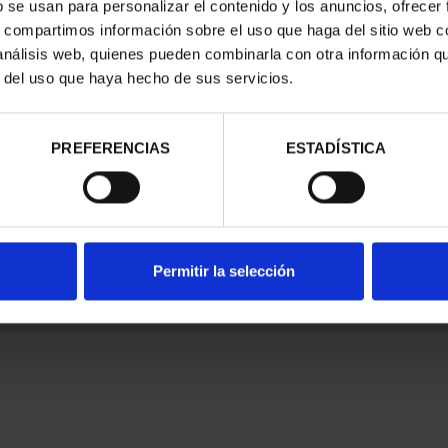
b se usan para personalizar el contenido y los anuncios, ofrecer
s, compartimos información sobre el uso que haga del sitio web 
 análisis web, quienes pueden combinarla con otra información q
r del uso que haya hecho de sus servicios.
nes Legales
|
|
Ayuda
|
PREFERENCIAS
ESTADÍSTICA
Permitir la selección