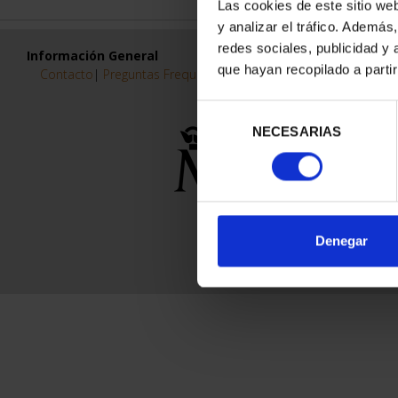
Las cookies de este sitio we
y analizar el tráfico. Ademá
redes sociales, publicidad y
Información General
que hayan recopilado a parti
Contacto
|
Preguntas Frequentes (FAQs)
|
Aviso Legal
|
Condicio
Selección
NECESARIAS
de
consentimiento
Denegar