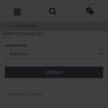
saltar
Saltar
0
al
al
contenido
men
de
navegacin
INICIO
PRODUCTOS
ORDENAR POR:
REFINAR
3 Productos encontrados