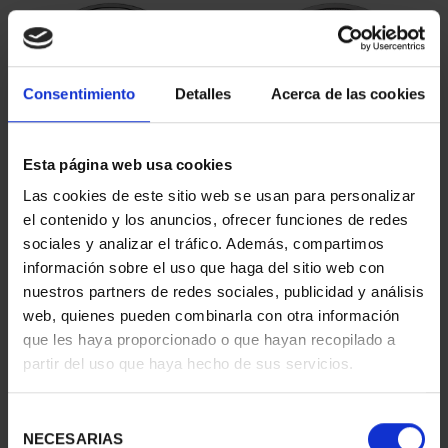
Consentimiento
Detalles
Acerca de las cookies
Esta página web usa cookies
Las cookies de este sitio web se usan para personalizar
MARÍA DE MAEZTU
250 ANIVERSARIO DE
el contenido y los anuncios, ofrecer funciones de redes
(2023) 8 REALES
JORGE JUAN (2023) 8 R...
sociales y analizar el tráfico. Además, compartimos
140,00 €
140,00 €
información sobre el uso que haga del sitio web con
nuestros partners de redes sociales, publicidad y análisis
web, quienes pueden combinarla con otra información
que les haya proporcionado o que hayan recopilado a
partir del uso que haya hecho de sus servicios.
Selección
NECESARIAS
de