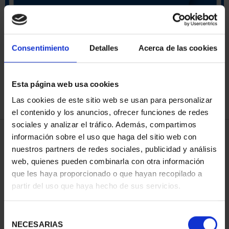
ORDENAR POR:
Consentimiento
Detalles
Acerca de las cookies
Esta página web usa cookies
REFINAR
Las cookies de este sitio web se usan para personalizar
el contenido y los anuncios, ofrecer funciones de redes
sociales y analizar el tráfico. Además, compartimos
3 Productos encontrados
información sobre el uso que haga del sitio web con
nuestros partners de redes sociales, publicidad y análisis
web, quienes pueden combinarla con otra información
que les haya proporcionado o que hayan recopilado a
partir del uso que haya hecho de sus servicios.
Selección
NECESARIAS
de