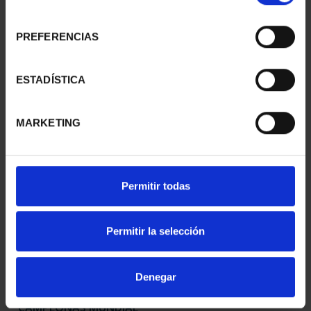
consentimiento
PREFERENCIAS
MARÍA DE MAEZTU
250 ANIVERSARIO DE
(2023) 8 REALES
JORGE JUAN (2023) 8 R...
ESTADÍSTICA
140,00 €
140,00 €
MARKETING
Permitir todas
Permitir la selección
Denegar
CAMPEONAS MUNDIAL