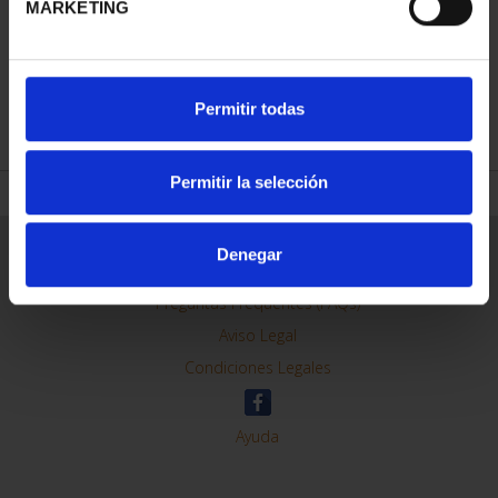
MARKETING
REFINAR
Permitir todas
Permitir la selección
Información General
Denegar
Contacto
Preguntas Frequentes (FAQs)
Aviso Legal
Condiciones Legales
Ayuda