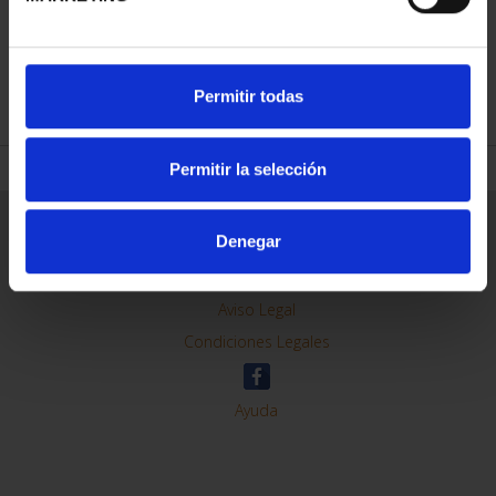
REFINAR
Permitir todas
Permitir la selección
Información General
Denegar
Contacto
Preguntas Frequentes (FAQs)
Aviso Legal
Condiciones Legales
Ayuda