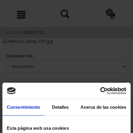
saltar
Saltar
0
al
al
contenido
men
de
navegacin
INICIO
PRODUCTOS
ORDENAR POR:
REFINAR
Consentimiento
Detalles
Acerca de las cookies
1 Productos encontrados
Esta página web usa cookies