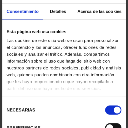
Consentimiento
Detalles
Acerca de las cookies
MARÍA DE MAEZTU
CENTENARIO DE
(2023) 8 REALES
SOROLLA (2023)
Esta página web usa cookies
140,00 €
CINCUENTÍN
Las cookies de este sitio web se usan para personalizar
610,00 €
el contenido y los anuncios, ofrecer funciones de redes
sociales y analizar el tráfico. Además, compartimos
información sobre el uso que haga del sitio web con
nuestros partners de redes sociales, publicidad y análisis
web, quienes pueden combinarla con otra información
que les haya proporcionado o que hayan recopilado a
partir del uso que haya hecho de sus servicios.
Selección
NECESARIAS
de
consentimiento
PREFERENCIAS