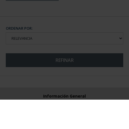
ORDENAR POR:
REFINAR
Información General
Contacto
Preguntas Frequentes (FAQs)
Aviso Legal
Condiciones Legales