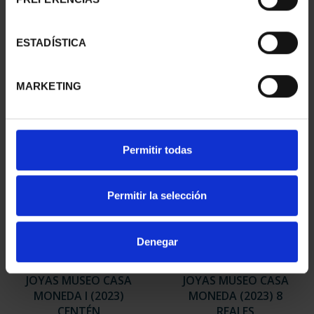
250 ANIVERSARIO DE
JOYAS MUSEO CASA
JORGE JUAN (2023) 8 R...
MONEDA (2023)
140,00 €
COLECCIÓN
ESTADÍSTICA
765,00 €
MARKETING
Permitir todas
Permitir la selección
Denegar
JOYAS MUSEO CASA
JOYAS MUSEO CASA
MONEDA I (2023)
MONEDA (2023) 8
CENTÉN
REALES