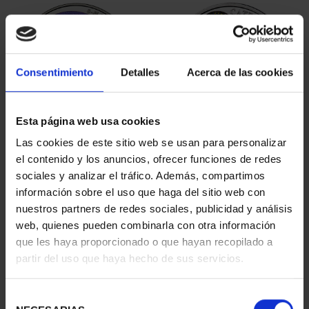
Consentimiento
Detalles
Acerca de las cookies
Esta página web usa cookies
EMILIA PARDO BAZÁN
800 AÑOS CATEDRAL
Las cookies de este sitio web se usan para personalizar
(2021) 8 REALES
BURGOS (2021) 8
el contenido y los anuncios, ofrecer funciones de redes
140,00 €
REALES
sociales y analizar el tráfico. Además, compartimos
140,00 €
información sobre el uso que haga del sitio web con
nuestros partners de redes sociales, publicidad y análisis
web, quienes pueden combinarla con otra información
que les haya proporcionado o que hayan recopilado a
partir del uso que haya hecho de sus servicios.
Selección