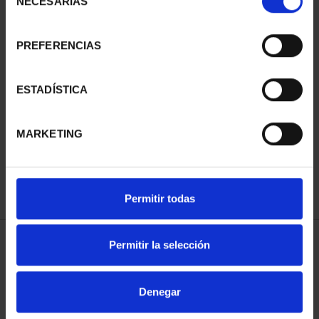
NECESARIAS
de
consentimiento
PREFERENCIAS
ESTADÍSTICA
BATALLA DE LEPANTO
(2021) 8 REALES
140,00 €
MARKETING
Permitir todas
Permitir la selección
ORDENAR POR:
Denegar