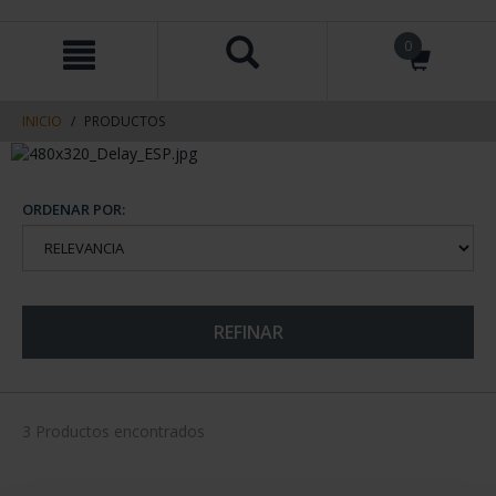
saltar
Saltar
0
al
al
contenido
men
de
navegacin
INICIO
PRODUCTOS
ORDENAR POR:
REFINAR
3 Productos encontrados