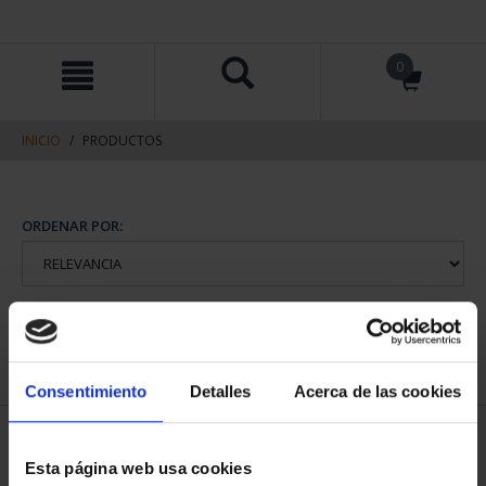
saltar
Saltar
0
al
al
contenido
men
de
navegacin
INICIO
PRODUCTOS
ORDENAR POR:
REFINAR
Consentimiento
Detalles
Acerca de las cookies
1 Productos encontrados
Esta página web usa cookies