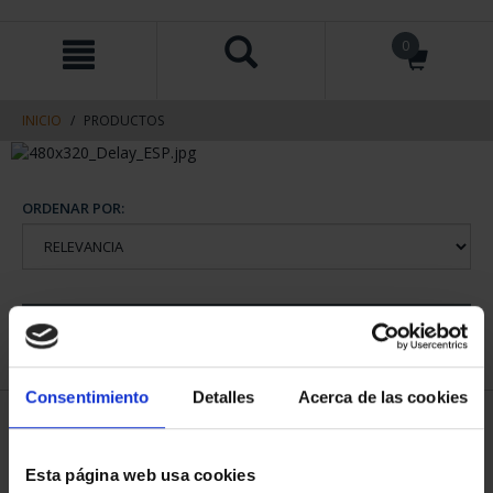
saltar
Saltar
0
al
al
contenido
men
de
navegacin
INICIO
PRODUCTOS
ORDENAR POR:
REFINAR
Consentimiento
Detalles
Acerca de las cookies
1 Productos encontrados
Esta página web usa cookies