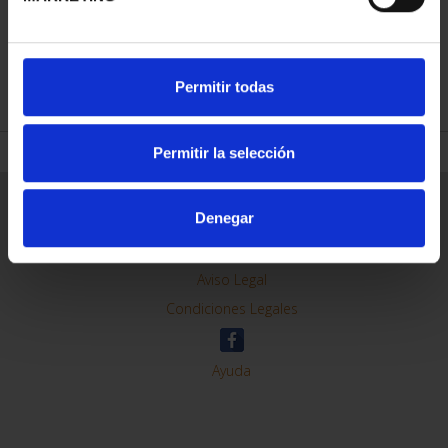
REFINAR
Permitir todas
Permitir la selección
Información General
Denegar
Contacto
Preguntas Frequentes (FAQs)
Aviso Legal
Condiciones Legales
Ayuda