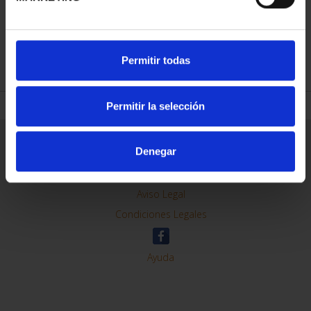
REFINAR
Permitir todas
Permitir la selección
Información General
Denegar
Contacto
Preguntas Frequentes (FAQs)
Aviso Legal
Condiciones Legales
Ayuda