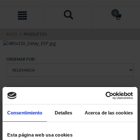
saltar
Saltar
0
al
al
contenido
men
de
navegacin
INICIO
PRODUCTOS
ORDENAR POR:
REFINAR
Consentimiento
Detalles
Acerca de las cookies
2 Productos encontrados
Esta página web usa cookies