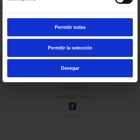
REFINAR
Permitir todas
Permitir la selección
Información General
Denegar
Contacto
Preguntas Frequentes (FAQs)
Aviso Legal
Condiciones Legales
Ayuda