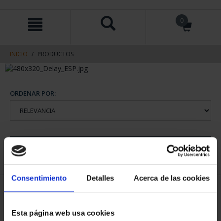
saltar
Saltar
0
al
al
contenido
men
de
navegacin
INICIO
PRODUCTOS
ORDENAR POR:
REFINAR
Consentimiento
Detalles
Acerca de las cookies
2 Productos encontrados
Esta página web usa cookies