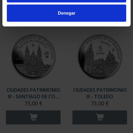
Denegar
CIUDADES PATRIMONIO
CIUDADES PATRIMONIO
III - SANTIAGO DE CO...
III - TOLEDO
73,00 €
73,00 €