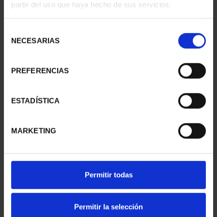
partir del uso que haya hecho de sus servicios.
CIUDADES PATRIMONIO
CIUDADES PATRIMONIO
II - SALAMANCA
III - TARRAGONA
Selección
73,00 €
73,00 €
NECESARIAS
de
consentimiento
PREFERENCIAS
ESTADÍSTICA
MARKETING
Permitir todas
CIUDADES PATRIMONIO
CIUDADES PATRIMONIO
III - SEGOVIA
III - UBEDA
Permitir la selección
73,00 €
73,00 €