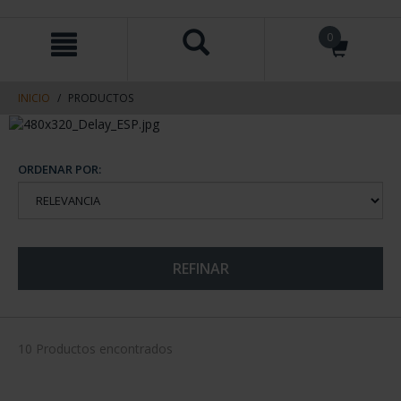
saltar
Saltar
0
al
al
contenido
men
de
navegacin
INICIO
PRODUCTOS
ORDENAR POR:
REFINAR
10 Productos encontrados