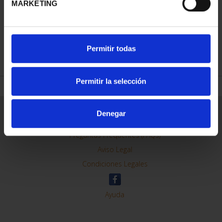
MARKETING
REFINAR
Permitir todas
Permitir la selección
Información General
Denegar
Contacto
Preguntas Frequentes (FAQs)
Aviso Legal
Condiciones Legales
Ayuda