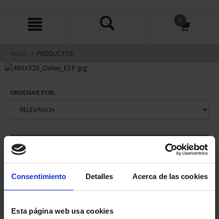
saltar
Saltar
0
al
al
contenido
men
de
navegacin
INICIO
PRODUCTOS
ORDENAR POR:
REFINAR
Consentimiento
Detalles
Acerca de las cookies
1 Productos encontrados
Esta página web usa cookies