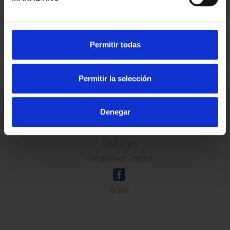
REFINAR
Permitir todas
Permitir la selección
Información General
Denegar
Contacto
Preguntas Frequentes (FAQs)
Aviso Legal
Condiciones Legales
Ayuda