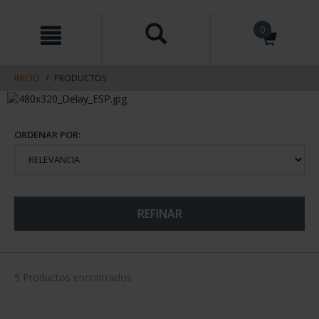
saltar
Saltar
0
al
al
contenido
men
de
navegacin
INICIO
PRODUCTOS
ORDENAR POR:
REFINAR
5 Productos encontrados