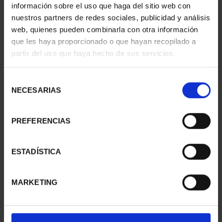
información sobre el uso que haga del sitio web con
nuestros partners de redes sociales, publicidad y análisis
web, quienes pueden combinarla con otra información
que les haya proporcionado o que hayan recopilado a
partir del uso que haya hecho de sus servicios.
CAMPEONAS MUNDIAL
MUNDIAL FIFA 2026 (EM.
FIFA (2023) 8 REALES
2025) 8 REALES
Selección
145,00 €
145,00 €
NECESARIAS
de
consentimiento
PREFERENCIAS
ESTADÍSTICA
MARKETING