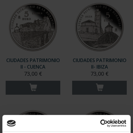
CIUDADES PATRIMONIO
CIUDADES PATRIMONIO
II - CUENCA
II- IBIZA
73,00 €
73,00 €