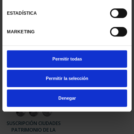
CIUDADES PATRIMONIO
CIUDADES PATRIMONIO
ESTADÍSTICA
II - SALAMANCA
DE LA HUMANIDAD
73,00 €
COLE...
1.095,00 €
MARKETING
Permitir todas
Permitir la selección
Denegar
SUSCRIPCIÓN CIUDADES
PATRIMONIO DE LA