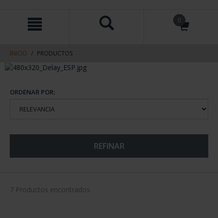
saltar
Saltar
0
al
al
contenido
men
de
navegacin
INICIO
PRODUCTOS
ORDENAR POR:
REFINAR
7 Productos encontrados