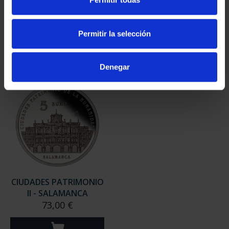
II- MÉRIDA
II - LA LAGUNA
73,00 €
73,00 €
Permitir la selección
Denegar
CIUDADES PATRIMONIO
II - SALAMANCA
73,00 €