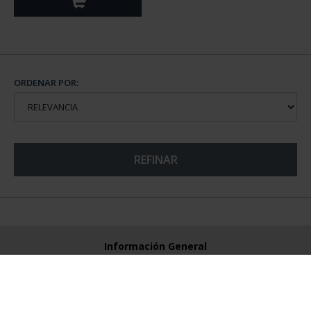
ORDENAR POR:
REFINAR
Información General
Contacto
Preguntas Frequentes (FAQs)
Aviso Legal