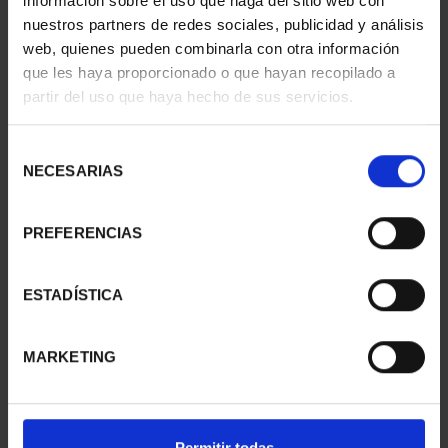
información sobre el uso que haga del sitio web con
nuestros partners de redes sociales, publicidad y análisis
web, quienes pueden combinarla con otra información
que les haya proporcionado o que hayan recopilado a
CIUDADES PATRIMONIO
CIUDADES PATRIMONIO
partir del uso que haya hecho de sus servicios.
II - CUENCA
II- IBIZA
73,00 €
73,00 €
Selección
NECESARIAS
de
consentimiento
PREFERENCIAS
ESTADÍSTICA
MARKETING
CIUDADES PATRIMONIO
CIUDADES PATRIMONIO
Permitir todas