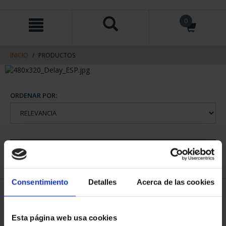
saltar
Saltar
0
al
al
contenido
men
de
navegacin
INICIO
PRODUCTOS
ORDENAR POR:
REFINAR
Consentimiento
Detalles
Acerca de las cookies
1 Productos encontrados
Esta página web usa cookies