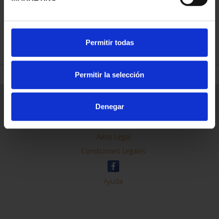
REFINAR
Permitir todas
Permitir la selección
Información General
Denegar
Contacto
Preguntas Frequentes (FAQs)
Aviso Legal
Condiciones Legales
Ayuda