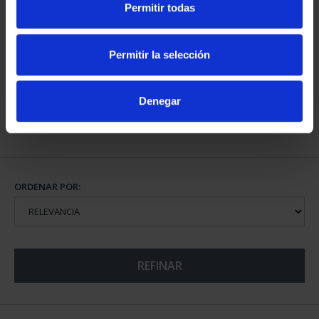
Permitir todas
CIUDADES PATRIMONIO
CIUDADES PATRIMONIO
II - SALAMANCA
DE LA HUMANIDAD
Permitir la selección
73,00 €
COLE...
1.095,00 €
Denegar
ORDENAR POR:
REFINAR