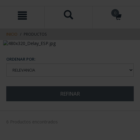
saltar
Saltar
0
al
al
contenido
men
de
navegacin
INICIO
PRODUCTOS
ORDENAR POR:
REFINAR
6 Productos encontrados