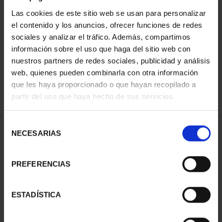
Las cookies de este sitio web se usan para personalizar
el contenido y los anuncios, ofrecer funciones de redes
ORDENAR POR:
sociales y analizar el tráfico. Además, compartimos
información sobre el uso que haga del sitio web con
nuestros partners de redes sociales, publicidad y análisis
web, quienes pueden combinarla con otra información
que les haya proporcionado o que hayan recopilado a
REFINAR
partir del uso que haya hecho de sus servicios.
Selección
1 Productos encontrados
NECESARIAS
de
consentimiento
PREFERENCIAS
ESTADÍSTICA