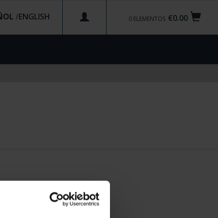
ÑOL
/
€0.00
0
ELEMENTOS