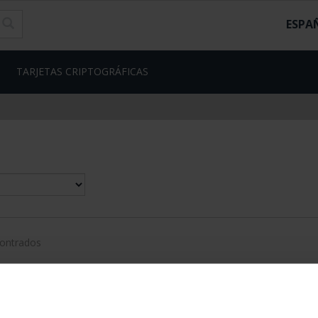
ESPA
TARJETAS CRIPTOGRÁFICAS
contrados