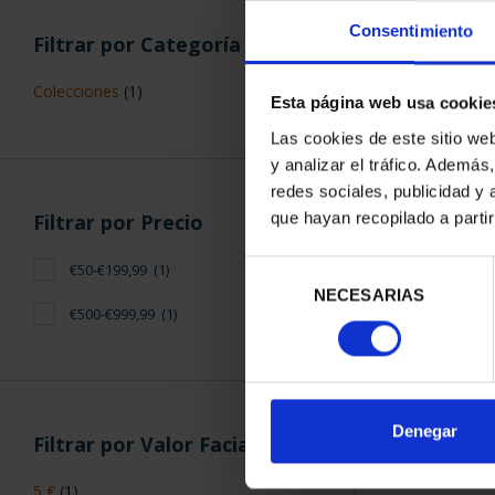
Consentimiento
Filtrar por Categoría
Colecciones
(1)
Esta página web usa cookie
Las cookies de este sitio we
y analizar el tráfico. Ademá
XIII SERIE IB
redes sociales, publicidad y
MONEDA 
73,
que hayan recopilado a parti
Filtrar por Precio
Selección
€50-€199,99
(1)
NECESARIAS
de
€500-€999,99
(1)
consentimiento
ORDENAR POR:
Denegar
Filtrar por Valor Facial
5 €
(1)