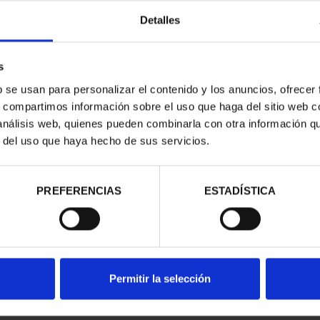
Detalles
s
b se usan para personalizar el contenido y los anuncios, ofrecer
s, compartimos información sobre el uso que haga del sitio web 
EROAMERICANA -
XIII SERIE IBEROAMERICANA
 análisis web, quienes pueden combinarla con otra información q
ESPA...
"CAPITALES"
00 €
595,00 €
r del uso que haya hecho de sus servicios.
PREFERENCIAS
ESTADÍSTICA
Permitir la selección