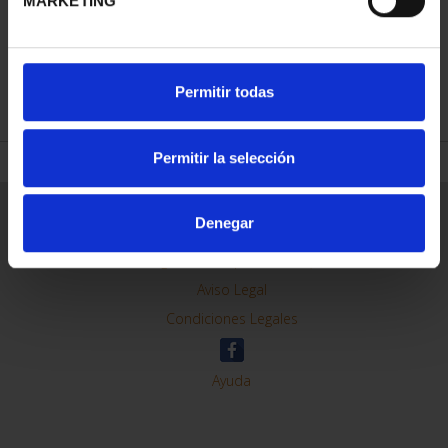
MARKETING
REFINAR
Permitir todas
Permitir la selección
Información General
Denegar
Contacto
Preguntas Frequentes (FAQs)
Aviso Legal
Condiciones Legales
Ayuda