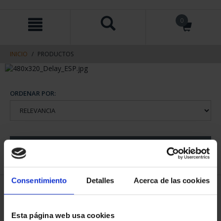
saltar
Saltar
0
al
al
contenido
men
de
navegacin
INICIO
PRODUCTOS
ORDENAR POR:
REFINAR
Consentimiento
Detalles
Acerca de las cookies
1 Productos encontrados
Esta página web usa cookies